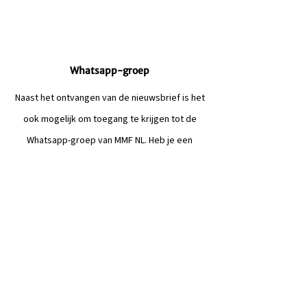
Whatsapp-groep
Naast het ontvangen van de nieuwsbrief is het
ook mogelijk om toegang te krijgen tot de
Whatsapp-groep van MMF NL. Heb je een
snelle vraag of ben je opzoek naar iemand?
Wellicht dat je collega-managers je binnen de
groep verder kunnen helpen.
Mocht je meer willen weten of heb je een
belangrijke vraag over het lidmaatschap bij
MMF NL, dan kun je contact contact opnemen
met
info@mmfnl.com
. Een lidmaatschap bij
MMF NL is €110,- per kalenderjaar (ex. BTW).