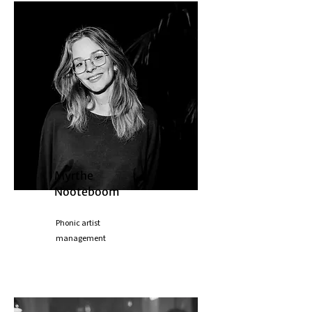
Myrthe
Nooteboom
Phonic artist
management