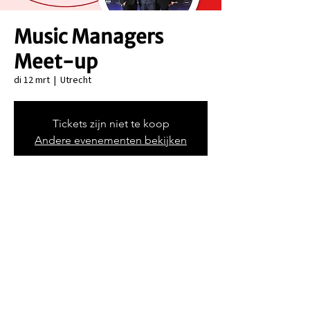
Music Managers
Meet-up
di 12 mrt
  |  
Utrecht
Tickets zijn niet te koop
Andere evenementen bekijken
Tijd en locatie
12 mrt 2024, 19:00 – 23:00
Utrecht, Bemuurde Weerd Westzijde 3, 3513
BH Utrecht, Nederland
©2025 - Music Managers Forum Nederland.