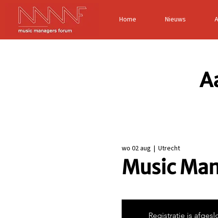
Home
Nieuws
A
wo 02 aug
  |  
Utrecht
Music Man
Registratie is afgesl