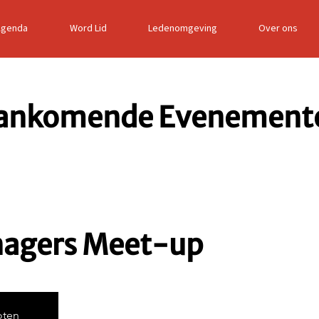
Agenda
Word Lid
Ledenomgeving
Over ons
ankomende Evenement
agers Meet-up
oten