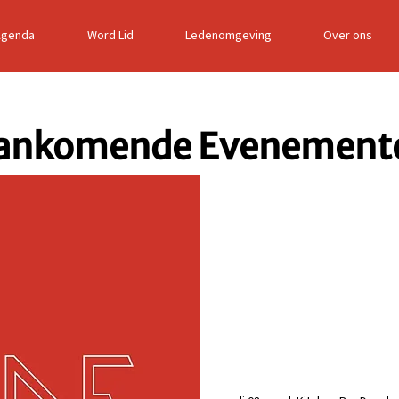
Agenda
Word Lid
Ledenomgeving
Over ons
ankomende Evenement