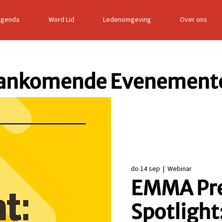
Agenda
Word Lid
Ledenomgeving
Over ons
ankomende Evenement
do 14 sep
  |  
Webinar
EMMA Pre
Spotlight: