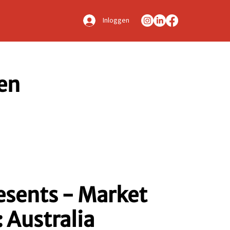
Inloggen
en
sents - Market
 Australia