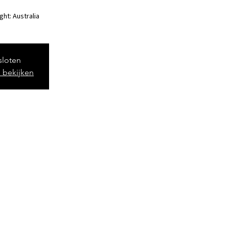
ht: Australia
esloten
 bekijken