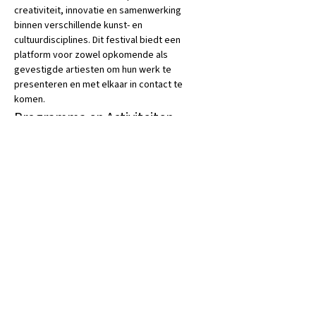
creativiteit, innovatie en samenwerking 
binnen verschillende kunst- en 
cultuurdisciplines. Dit festival biedt een 
platform voor zowel opkomende als 
gevestigde artiesten om hun werk te 
presenteren en met elkaar in contact te 
komen.
Programma en Activiteiten
 Tijdens het Booster Festival kunnen 
bezoekers genieten van een breed scala aan 
activiteiten, waaronder:
Live Optredens:
 Muzikanten en 
performers uit diverse genres treden 
op, variërend van lokale bands tot 
internationale acts.
Workshops:
 Bezoekers kunnen 
deelnemen aan workshops geleid door 
professionals, waarin ze nieuwe 
vaardigheden kunnen leren en hun 
creativiteit kunnen uiten.