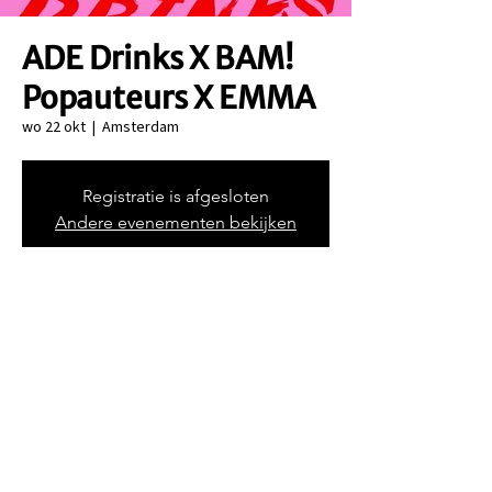
ADE Drinks X BAM!
Popauteurs X EMMA
wo 22 okt
  |  
Amsterdam
Registratie is afgesloten
Andere evenementen bekijken
Tijd en locatie
22 okt 2025, 17:00 – 20:00
Amsterdam, Zeedijk 41, 1012 AR Amsterdam,
Nederland
©2025 - Music Managers Forum Nederland.